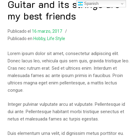
Guitar and its strings are
Saltar
Spanish
al
my best friends
contenido
Publicado el
16 marzo, 2017
Publicado en
Hobby
,
Life Style
Lorem ipsum dolor sit amet, consectetur adipiscing elit.
Donec lacus leo, vehicula quis sem quis, gravida tristique leo.
Cras nec rutrum erat. Sed et ultrices enim. Interdum et
malesuada fames ac ante ipsum primis in faucibus. Proin
ultrices magna eget enim pellentesque, a mattis lectus
congue.
Integer pulvinar vulputate arcu at vulputate. Pellentesque id
dui ante. Pellentesque habitant morbi tristique senectus et
netus et malesuada fames ac turpis egestas.
Duis elementum urna velit, id dignissim metus porttitor eu.