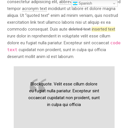
consectetur adipisicing elit,
abbreviated text
sed do eiusmod
Saltar
Spanish
tempor
acronym text
incididunt ut labore et dolore magna
al
aliqua. Ut
quoted text
enim ad minim veniam, quis nostrud
contenido
exercitation
link text
ullamco laboris nisi ut aliquip ex ea
commodo consequat. Duis aute
deleted text
inserted text
irure dolor in reprehenderit in voluptate velit esse cillum
dolore eu fugiat nulla pariatur. Excepteur sint occaecat
code
text
cupidatat non proident, sunt in culpa qui officia
deserunt mollit anim id est laborum.
Blockquote. Velit esse cillum dolore
eu fugiat nulla pariatur. Excepteur sint
occaecat cupidatat non proident, sunt
in culpa qui officia